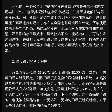
开机前，务必检查水浴槽内的液体介质(通常是去离子水或专
用硅油)液位，确保其浸没加热管和传感器，并处于规定的低与最
高液位线之间。介质不足会导致干烧，瞬间损坏加热元件；过量则
可能在高温运行时溢出，存在安全隐患并腐蚀设备外壳。严禁使用
自来水等导电性强、易结垢的液体，水垢会附着在加热管和内胆
壁，严重影响热传导效率，导致控温不准、能耗增加，并可能引发
局部过热。关机时，应先将设定温度调整至接近室温，待槽内温度
自然冷却一段时间后再关闭电源，避免温度骤变对系统造成热冲
击。
2. 温度设定的科学程序
避免直接从低温(如-20°C)设定到高温(如100°C)，或进行大幅
度的逆向跳跃设定。剧烈的温度变化会给压缩机制冷系统、加热器
以及整个循环管路带来巨大应力，加速设备老化。正确的做法是采
用阶梯式升温或降温，每次变化的跨度建议不超过50°C，并在每
个温度点稳定运行一段时间后再进行下一步调整。这不仅保护了设
备，也使被控样品能有一个更温和、更均匀的温度过渡过程，对于
某些对温度变化敏感的样品尤为重要。