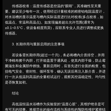
传感器校准：温度传感器是控温的“眼睛”，其准确性至关重
要。建议至少每年一次，使用经过计量校准的精密铂电阻温度计，
对水浴槽的显示温度与槽内实际温度进行比对校准(多点校准，如
低温点、常温和高温点)。如发现偏差超出允许范围(通常为
±0.1~0.5°C，依设备精度而异)，应联系专业人员进行调整或更换
传感器。
3. 长期停用与重新启用的注意事项
若设备需长期停用(超过一个月)，务必将槽内介质排空，并用
干净棉布擦干内胆，打开箱盖置于通风处，使其内部干燥，防止霉
菌滋生和金属部件锈蚀。重新启用时，应首先进行全面的检查，包
括电气安全、密封性、循环泵等，确认无误后再注入新介质，并进
行一次从低温到高温的全量程试运行，观察其控温稳定性、均匀性
是否恢复如初。
结论
高低温恒温水浴槽作为实验室的“温度心脏”，其维护绝非是可
有可无的琐事。将规范化的操作流程与系统性的预防性维护紧密结