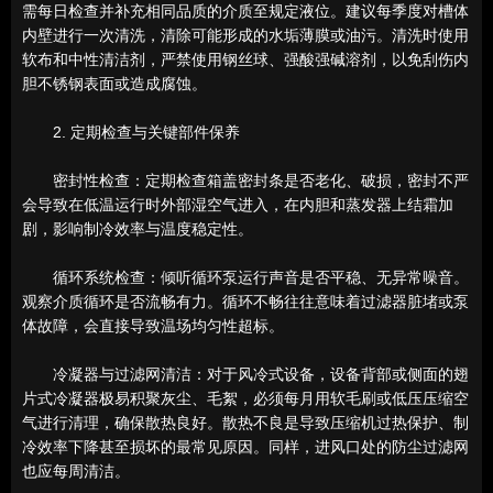
需每日检查并补充相同品质的介质至规定液位。建议每季度对槽体
内壁进行一次清洗，清除可能形成的水垢薄膜或油污。清洗时使用
软布和中性清洁剂，严禁使用钢丝球、强酸强碱溶剂，以免刮伤内
胆不锈钢表面或造成腐蚀。
2. 定期检查与关键部件保养
密封性检查：定期检查箱盖密封条是否老化、破损，密封不严
会导致在低温运行时外部湿空气进入，在内胆和蒸发器上结霜加
剧，影响制冷效率与温度稳定性。
循环系统检查：倾听循环泵运行声音是否平稳、无异常噪音。
观察介质循环是否流畅有力。循环不畅往往意味着过滤器脏堵或泵
体故障，会直接导致温场均匀性超标。
冷凝器与过滤网清洁：对于风冷式设备，设备背部或侧面的翅
片式冷凝器极易积聚灰尘、毛絮，必须每月用软毛刷或低压压缩空
气进行清理，确保散热良好。散热不良是导致压缩机过热保护、制
冷效率下降甚至损坏的最常见原因。同样，进风口处的防尘过滤网
也应每周清洁。