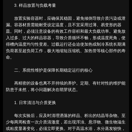
3. 样品放置与负载考量
放置实验容器时，应确保其稳固，避免倾倒导致介质污染或泄
漏。容器材质需能耐受设定温度，且不宜采用过薄、易变形的器
皿。同时，必须注意设备的有效工作容积和最大负载功率。避免放
入过多、过大的样品容器，导致介质循环不畅，形成温度死角，使
得槽内温度均匀性变差。过载运行还会迫使加热或制冷系统长期满
负荷甚至超负荷工作，极大地缩短压缩机、加热管等核心部件的寿
命。
二、系统性维护是保障长期稳定运行的核心
再精密的设备也离不开持续的养护。定期、有针对性的维护能
防患于未然，将小问题解决在萌芽状态。
1. 日常清洁与介质更换
每次实验后，应及时清理洒落的样品、析出的结晶等杂物。至
少每两周检查一次介质清澈度，若出现浑浊、悬浮物、微生物滋生
或粘度显著变化，必须立即更换。对于高温水浴，水分蒸发较快，