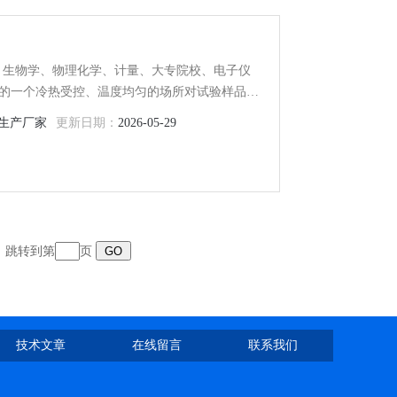
学、生物学、物理化学、计量、大专院校、电子仪
的一个冷热受控、温度均匀的场所对试验样品或
控制系统采用PID自动控制，LED数显，它的外循
生产厂家
更新日期：
2026-05-29
恒温场，扩大使用范围。
页 跳转到第
页
技术文章
在线留言
联系我们