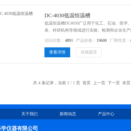
DC-4030低温恒温槽
低温恒温槽DC4030广泛用于化工、石油、医
表、科研机构等领域进行实验、检测和企业生产
生产的产品进行恒定温度试验或测试，DC4030
访问次数：
4891
产品价格：
19600
厂商性质：
环泵可把槽内恒温液体向外输出，建立槽外第二
查看详情
在线留言
共 4 条记录，当前 1 / 1 页 首页 上一页 下一页 末
关于我们
新闻动态
产品中心
科学仪器有限公司