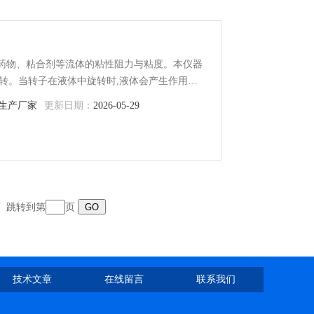
、药物、粘合剂等流体的粘性阻力与粘度。本仪器
转。当转子在液体中旋转时,液体会产生作用在
体的粘度越小,该粘性力矩也越小.该作用在转子上
生产厂家
更新日期：
2026-05-29
出被测液体的粘度.
页
跳转到第
页
技术文章
在线留言
联系我们