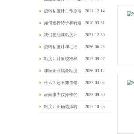
旋转粘度计工作原理
2011-12-14
如何选择转子和转速
2010-03-31
我们把油漆粘度计需要大家记得的信息再强调一遍
2021-12-30
旋转粘度计和毛细管粘度计有什么区别？各自适合哪些应用场景，一篇说明白
2026-06-23
粘度计计量校准样品设计原理
2017-09-07
哪家企业锡膏粘度计做得质量好、口碑好？上海平轩科学当仁不让
2026-03-12
什么？还不知道锡膏粘度计的维护规则是什么吗？
2023-04-04
表面张力仪操作的时候，采用悬滴法及停滴法要注意些啥
2022-09-30
粘度计正确选择转子或调整转速
2017-10-25