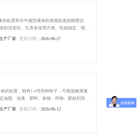
液体的粘度和非牛顿型液体的表观粘度的精密仪
体的流变性。它具有使用方便、性能稳定、维护
、涂料、塑料、浆料、橡胶、乳胶、洗涤剂、树
生产厂家
更新日期：
2026-06-27
粘度，是纺织、化工、石油、机电、医药、食
位，军工部门
体的粘度，附有1-4号四种转子，可根据被测液
定油脂、油漆、塑料、食物、药物、胶粘剂等各
、纺织及科学研究等方面均有广泛的应用。
生产厂家
更新日期：
2026-06-12