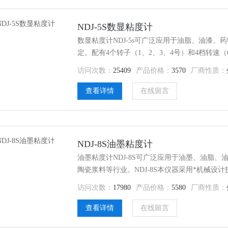
NDJ-5S数显粘度计
数显粘度计NDJ-5s可广泛应用于油脂、油漆
定。配有4个转子（1、2、3、4号）和4档转速（6
可以测量出测定范围内的各种液体的粘度。
访问次数：
25409
产品价格：
3570
厂商性质：
查看详情
在线留言
NDJ-8S油墨粘度计
油墨粘度计NDJ-8S可广泛应用于油墨、油脂
陶瓷浆料等行业。NDJ-8S本仪器采用*机械
确；显示器选用蓝色背光、高亮度的LCD显示
访问次数：
17980
产品价格：
5580
厂商性质：
试结果可靠，使用操作方便，造型美观大方等特
体的表观粘度的仪器。
查看详情
在线留言