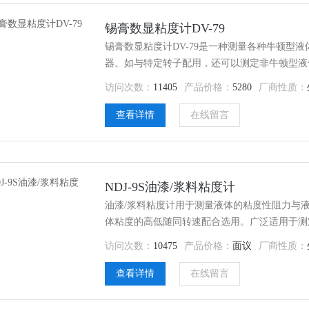
锡膏数显粘度计DV-79
锡膏数显粘度计DV-79是一种测量各种牛顿型
器。如与特定转子配用，还可以测定非牛顿型液
简单等优点，适用于测量各种油脂、油漆、油墨
访问次数：
11405
产品价格：
5280
厂商性质：
脂、炼乳、奶油、药物以及化妆品等各种流体的
品、轻工、建筑、等行业以及大专院校，科研单
查看详情
在线留言
NDJ-9S油漆/浆料粘度计
油漆/浆料粘度计用于测量液体的粘度性阻力与液
体粘度的高低随同转速配合选用。广泛适用于测
种液体的粘度，在石油化工、医药、食品、轻工
访问次数：
10475
产品价格：
面议
厂商性质：
查看详情
在线留言