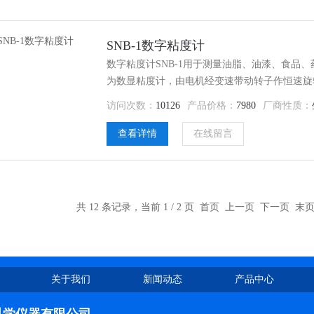
SNB-1数字粘度计
数字粘度计SNB-1用于测量油脂、油漆、食品
为数显粘度计，由电机经变速带动转子作恒速旋
转子上的粘度力矩,该粘性力矩也越大;反之,液
访问次数：
10126
产品价格：
7980
厂商性质：
的粘性力矩由传感器检测出来,经计算机处理后得
查看详情
在线留言
共 12 条记录，当前 1 / 2 页 首页 上一页
下一页
末
关于我们
新闻动态
产品中心