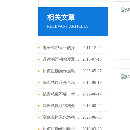
相关文章
RELEVANT ARTICLES
电子精密天平的操作使用与注意事项
2011-12-29
遵循的运动粘度测定仪使用条件提高测定准确性
2018-07-16
如何正确操作运动粘度计避免误差？
2025-05-27
乌氏粘度计是气承悬柱式可稀释的粘度计
2018-06-19
锡膏粘度不够，考虑下是不是这几个原因之一导致的
2022-06-17
乌氏粘度计结构分类试验读取数据
2018-08-22
高低温恒温水浴槽的创新技术与未来发展趋势
2025-06-05
如何正确使用电子天平的计件功能？
2010-03-26