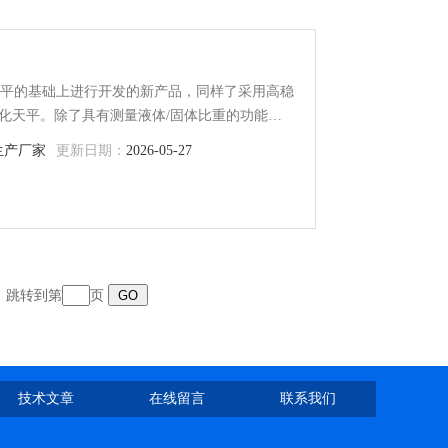
分析天平的基础上进行开发的新产品，同样了采用高稳
化天平。除了具有测量液体/固体比重的功能
快速稳定，操作简单，功能齐全，适用于工业、
生产厂家
更新日期：
2026-05-27
/固体的密度、质量和数量。
跳转到第
页
技术文章
在线留言
联系我们