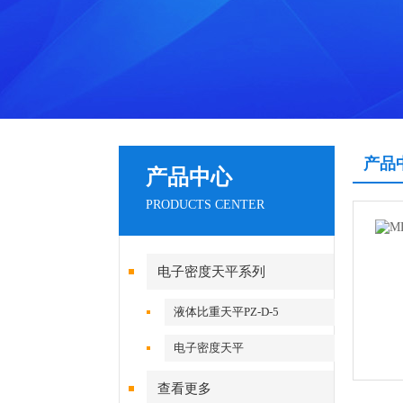
产品
产品中心
PRODUCTS CENTER
电子密度天平系列
液体比重天平PZ-D-5
电子密度天平
查看更多