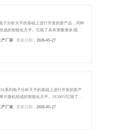
系列电子分析天平的基础上进行开发的新产品，同样
组成的智能化天平。它除了具有测量液体/固体
称量准确，快速稳定，操作简单，功能齐全，适
生产厂家
更新日期：
2026-05-27
速测定液体/固体的密度、质量和数量。
FA/JA系列电子分析天平的基础上进行开发的新产
片微机组成的智能化天平。JA5003J它除了具
天平的所有功能。称量准确，快速稳定，操作简
生产厂家
更新日期：
2026-05-27
商业、学校、科研等单位作快速测定液体/固体。