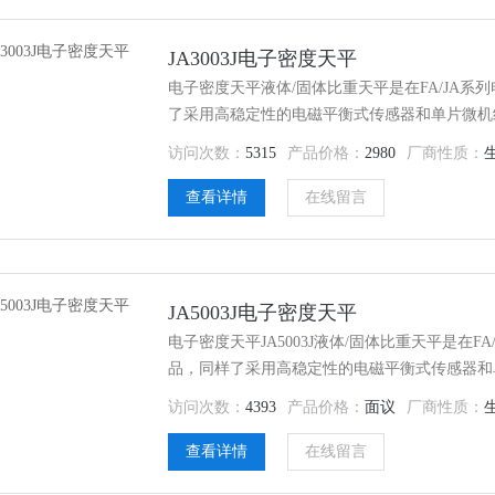
JA3003J电子密度天平
电子密度天平液体/固体比重天平是在FA/JA
了采用高稳定性的电磁平衡式传感器和单片微机
比重的功能外，还保留了分析天平的所有功能。
访问次数：
5315
产品价格：
2980
厂商性质：
用于工业、农业、商业、学校、科研等单位作快
查看详情
在线留言
JA5003J电子密度天平
电子密度天平JA5003J液体/固体比重天平是在
品，同样了采用高稳定性的电磁平衡式传感器和单
有测量液体/固体比重的功能外，还保留了分析
访问次数：
4393
产品价格：
面议
厂商性质：
单，功能齐全，JA5003J适用于工业、农业、
查看详情
在线留言