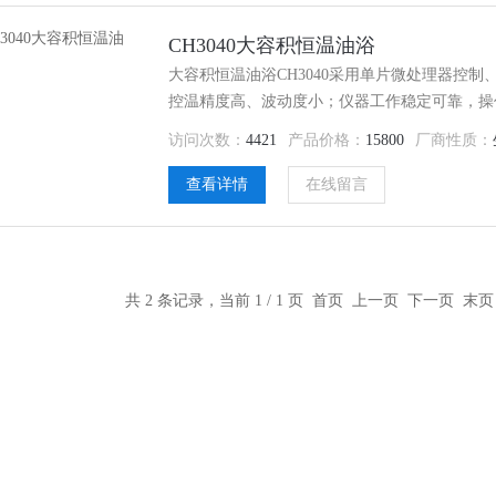
CH3040大容积恒温油浴
大容积恒温油浴CH3040采用单片微处理器控制、
控温精度高、波动度小；仪器工作稳定可靠，操
品、化工、治金、石油等领域。为用户提供高精
访问次数：
4421
产品价格：
15800
厂商性质：
研究院、高等院校、工厂实验室、质检部门等理
查看详情
在线留言
共 2 条记录，当前 1 / 1 页 首页 上一页 下一页 末