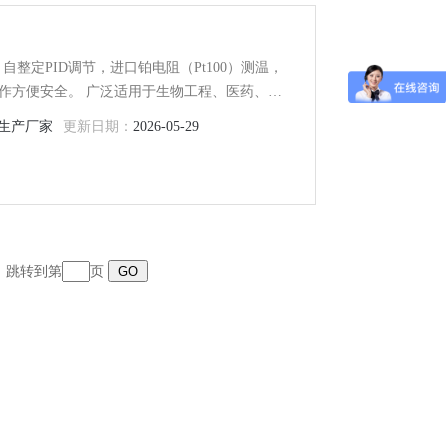
自整定PID调节，进口铂电阻（Pt100）测温，
作方便安全。 广泛适用于生物工程、医药、食
度的、受控的、温度均匀的恒定的恒温场所，是
生产厂家
更新日期：
2026-05-29
想的恒温油槽
页 跳转到第
页