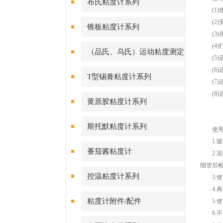
布氏粘度计系列
(1)
(2)
锥板粘度计系列
(3)在
(4)打
（品氏、乌氏）运动粘度测定
(5)
(6)
仪系列
T型锡膏粘度计系列
(7)
(8)
黄原胶粘度计系列
斯托默粘度计系列
使用
1.玻
番茄酱粘度计
2.浴
细管后
控温粘度计系列
3.使
4.再
粘度计附件/配件
5.使
6.不