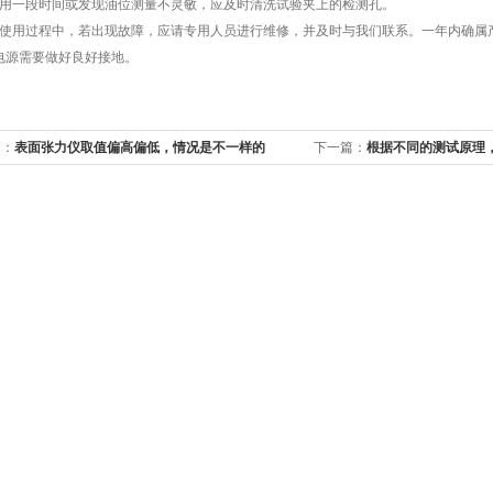
用一段时间或发现油位测量不灵敏，应及时清洗试验夹上的检测孔。
使用过程中，若出现故障，应请专用人员进行维修，并及时与我们联系。一年内确属
电源需要做好良好接地。
篇：
表面张力仪取值偏高偏低，情况是不一样的
下一篇：
根据不同的测试原理
三种不同的方法进行工作