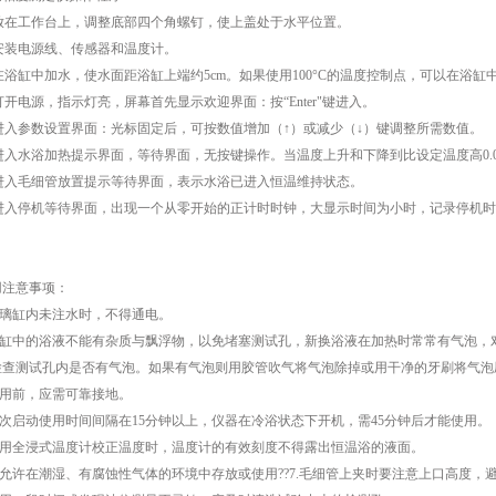
放在工作台上，调整底部四个角螺钉，使上盖处于水平位置。
安装电源线、传感器和温度计。
浴缸中加水，使水面距浴缸上端约5cm。如果使用100°C的温度控制点，可以在浴缸
开电源，指示灯亮，屏幕首先显示欢迎界面：按“Enter"键进入。
进入参数设置界面：光标固定后，可按数值增加（↑）或减少（↓）键调整所需数值。
进入水浴加热提示界面，等待界面，无按键操作。当温度上升和下降到比设定温度高0.
进入毛细管放置提示等待界面，表示水浴已进入恒温维持状态。
进入停机等待界面，出现一个从零开始的正计时时钟，大显示时间为小时，记录停机时
注意事项：
璃缸内未注水时，不得通电。
缸中的浴液不能有杂质与飘浮物，以免堵塞测试孔，新换浴液在加热时常常有气泡，
检查测试孔内是否有气泡。如果有气泡则用胶管吹气将气泡除掉或用干净的牙刷将气泡
用前，应需可靠接地。
次启动使用时间间隔在15分钟以上，仪器在冷浴状态下开机，需45分钟后才能使用。
用全浸式温度计校正温度时，温度计的有效刻度不得露出恒温浴的液面。
允许在潮湿、有腐蚀性气体的环境中存放或使用??7.毛细管上夹时要注意上口高度，