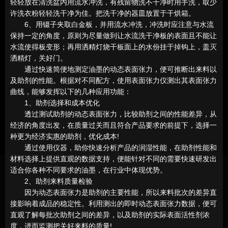
轻轻放在清洗盆内用流水冲洗，有残留物洗不干净时用手洗，取少
许洗衣粉轻轻洗干净为佳。把洗干净的器皿放置于干烘箱。
6、用镊子夹取白金板，并用流水冲洗，冲洗时应注意与水流
保持一定的角度，原则为尽量做到让水流洗干净板的表面且不能让
水流使得板变形；再用洒精灯烧干板面上的水份挂于掉钩上，盖灭
洒精灯，关好门。
通过快速简便地测定油墨的动态表面张力，便可推断出来料以
及助剂的性能。根据对不同配方，使用表面张力仪测出其表面张力
曲线，能够发挥以下的几种应用功能：
1、助剂选择和成本优化
透过测试助剂的动态表面张力，比较助剂之间的性能差异，从
经济的角度出发，在质量过关而且符合产品要求的前提下，选择一
种更为经济实惠的助剂，优化成本!
通过使用仪器，助你快速分析产品的润湿性能，在助剂性能和
材料选择上提供直观的数据支持，便能针对不同的需要快速研发出
适合你各种不同要求的油墨，在行业中体现优势。
2、助剂来料质量检验
因为动态表面张力是助剂的主要性能，所以来料批次的差异直
接影响着成品的稳定性。利用测出的即时动态表面张力数据，便可
直观了解每批次助剂之间的差异，以及助剂的实际表面活性剂浓
度，进而监测把关好来料的质量!