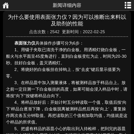
新闻详细内容
航
页
为什么要使用表面张力仪？因为可以推断出来料以
及助剂的性能
点击次数：2542 更新时间：2022-02-25
表面张力仪
具体操作步骤可分为6步：
1、用镊子夹取已清洗干净的白金板。用洒精灯烧白金板，一
般火与水平面呈45度角进行，直到白金板变红为止，时间为20-30
秒。挂好白金板，盖灭洒精灯。
2、将烧好的白金板挂在掉钩上，按“去皮”键后显示值要为
零。
3、在样品皿中加入测量液体，将被测样品放于样品台上。放
之前一定目测一下白金板挂的高度，如果可能会浸入样品中时，请
将按“向下”按键将样品台向下。
4、将样品放好后：开始计时五分钟读取一个值，取值后按‘向
下‘样品台逐渐下降，白金板脱离被测样品然后再按‘向上’，重复操
作两次各五分钟取值。再把读取的三个值相加取均值，均值就是这
个样品的所求值。
5、把盛有样品的器皿小心的取出到入待检样，把到完的器皿