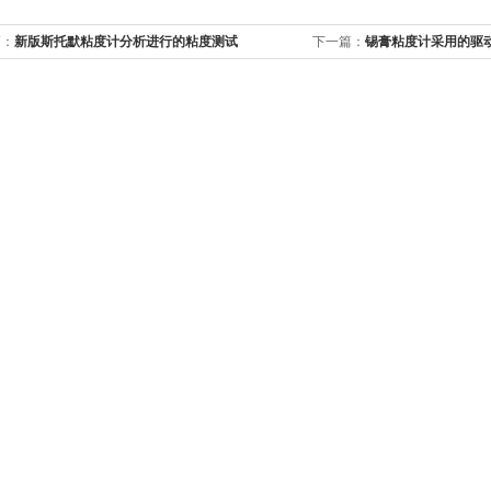
篇：
新版斯托默粘度计分析进行的粘度测试
下一篇：
锡膏粘度计采用的驱