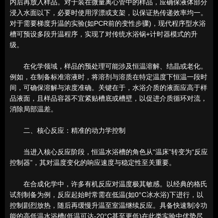
内后再放入样品。对于装在微量离心管中的样品，应确保液体部分
浸入水面以下，必要时使用浮漂或支架，以保证热传递效率均一。
对于需要梯度升温的实验(如PCR前的变性步骤)，现代程序型水浴
槽可预设多段升温程序，实现了对传统水浴锅+计时器模式的升
级。
在化学领域，样品的预处理可能涉及恒温溶解、结晶或老化。
例如，在制备标准溶液时，将溶剂与溶质在特定温度下恒温一段时
间，可确保溶解与浓度准确。关键在于，水浴介质的液面应高于样
品液面，且样品容器不宜紧贴槽底或槽壁，以促进介质循环对流，
消除局部温差。
二、核心反应：精准的动力学控制
当进入核心反应阶段，恒温水浴槽的角色从“温床”转变为“反应
控制器”，其对温度变化的响应速度与稳定性至关重要。
在合成化学中，许多有机反应对温度极其敏感。以经典的格氏
试剂制备为例，反应起始时常需在低温(如0°C冰水浴)下进行，以
控制剧烈放热，随后再缓慢升温至室温继续反应。具备快速制冷功
能的高低温水浴槽(低温可达-20°C甚至更低)在此类实验中优势尽