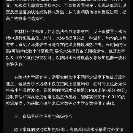
显。实验员无需频繁更换冰水，可直接设置程序，实现从低温到设
定反应温度的线性或阶梯式升温，从而更精确地控制反应进程，提
高产物收率与选择性。
在材料科学领域，如水热法合成纳米材料，反应釜被置于水浴
槽中进行恒温晶化。此时，水浴槽提供的是一种温和、均匀的加热
方式，避免了马弗炉中可能存在的温度梯度和热冲击。长时间的恒
温(可能持续数小时至数天)要求水浴槽具备长期稳定性、低蒸发率
以及可靠的液位报警功能，以防因水分过度蒸发导致加热器干烧和
实验失败。
在酶动力学研究中，需要实时监测不同恒定温度下酶促反应的
速度。这就要求水浴槽不仅在空间上温度均匀，在时间上也必须保
持极小的温度波动。高级别的恒温水浴槽通过PID(比例-积分-微分)
控制算法和高灵敏度铂电阻温度传感器，能够实现优于±0.01°C的
控温精度，为获取准确的米氏常数等动力学参数提供了基础。
三、多场景延伸应用与高级技巧
除了常规的浸泡式加热/冷却，高低温恒温水浴槽通过外接循