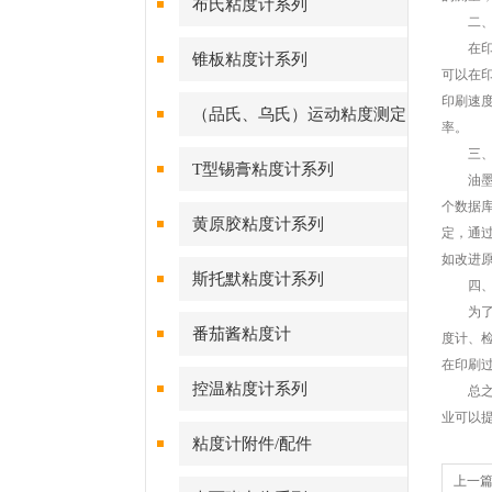
布氏粘度计系列
二、印
在印刷
锥板粘度计系列
可以在
印刷速
（品氏、乌氏）运动粘度测定
率。
三、质
仪系列
T型锡膏粘度计系列
油墨粘
个数据
黄原胶粘度计系列
定，通
如改进
斯托默粘度计系列
四、设
为了确
番茄酱粘度计
度计、
在印刷
控温粘度计系列
总之，
业可以
粘度计附件/配件
上一