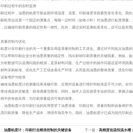
刷过程中的实时监测
过程中，油墨的粘度可能会因环境温度、湿度、印刷速度等因素而发生变化。因此
印刷机旁边设置一个固定的测量点，每隔一定时间（如每小时）对油墨进行粘度测量。
度，以确保印刷质量的稳定性和一致性。此外，通过实时监测粘度变化，还可以提前预
量控制与优化
度计在印刷行业的另一个重要应用是质量控制和工艺优化。通过对不同批次油墨的
库可以帮助印刷企业分析油墨质量的稳定性，找出影响印刷质量的关键因素。例如，如
过分析数据可以追溯问题的根源，是原材料问题、生产过程中的操作问题还是环境因素
原材料采购标准、优化生产工艺或改善生产环境，从而提高油墨的整体质量，优化印刷
备维护与校准
保油墨粘度计的测量结果准确可靠，定期对设备进行维护和校准是不可少的。在印刷
检查传感器的灵敏度、校准测量范围等。同时，操作人员应接受专业的培训，掌握正确
过程中的有效应用，为印刷质量提供可靠的保障。
油墨粘度计在印刷行业的应用贯穿了油墨准备、印刷过程、质量控制和设备维护等
提高印刷质量，降低生产成本，增强市场竞争力。因此，油墨粘度计已成为现代印刷企
篇：
油墨粘度计：印刷行业精准控制的关键设备
下一篇：
高精度低温恒温水槽