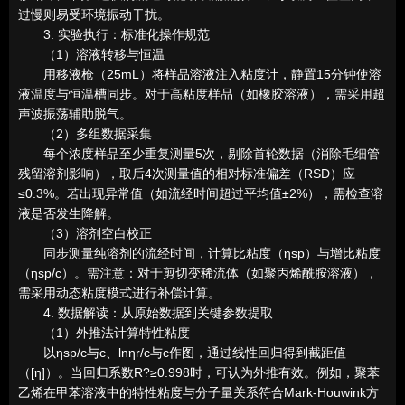
过慢则易受环境振动干扰。
3. 实验执行：标准化操作规范
（1）溶液转移与恒温
用移液枪（25mL）将样品溶液注入粘度计，静置15分钟使溶
液温度与恒温槽同步。对于高粘度样品（如橡胶溶液），需采用超
声波振荡辅助脱气。
（2）多组数据采集
每个浓度样品至少重复测量5次，剔除首轮数据（消除毛细管
残留溶剂影响），取后4次测量值的相对标准偏差（RSD）应
≤0.3%。若出现异常值（如流经时间超过平均值±2%），需检查溶
液是否发生降解。
（3）溶剂空白校正
同步测量纯溶剂的流经时间，计算比粘度（ηsp）与增比粘度
（ηsp/c）。需注意：对于剪切变稀流体（如聚丙烯酰胺溶液），
需采用动态粘度模式进行补偿计算。
4. 数据解读：从原始数据到关键参数提取
（1）外推法计算特性粘度
以ηsp/c与c、lnηr/c与c作图，通过线性回归得到截距值
（[η]）。当回归系数R?≥0.998时，可认为外推有效。例如，聚苯
乙烯在甲苯溶液中的特性粘度与分子量关系符合Mark-Houwink方