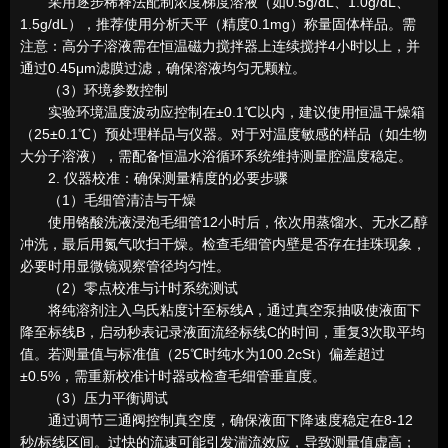
采用逐步稀释法配制浓度梯度溶液（如0.5g/dL、1.0g/dL、
1.5g/dL），推荐使用分析天平（精度0.1mg）称量固体样品。需
注意：高分子溶液需在恒温磁力搅拌器上连续搅拌4小时以上，并
通过0.45μm滤膜过滤，确保溶液均匀无颗粒。
（3）环境参数控制
实验环境温度波动应控制在±0.1℃以内，建议使用恒温干燥箱
（25±0.1℃）预处理样品与仪器。对于对温度敏感的样品（如生物
大分子溶液），需配备恒温水浴循环系统维持测量腔温度稳定。
2. 仪器校准：确保测量精度的必要步骤
（1）毛细管清洁与干燥
使用铬酸洗液浸泡毛细管12小时后，依次用蒸馏水、无水乙醇
冲洗，最后用氮气吹扫干燥。检查毛细管内壁是否存在挂珠现象，
必要时用显微镜观察管径均匀性。
（2）零点校准与计时系统测试
将纯溶剂注入乌氏粘度计至标线A，通过真空泵抽吸使液面下
降至标线B，启动秒表记录液面流经标线C的时间，重复3次取平均
值。若测量值与标准值（25℃时纯水为100.2cSt）偏差超过
±0.5%，需重新校准计时器或检查毛细管垂直度。
（3）压力平衡调试
通过调节三通阀控制真空度，确保液面下降速度稳定在8-12
秒/标线区间。过快的流速可能引发湍流效应，导致测量值虚高；