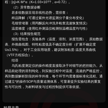
程：[η]=K·M^α（K=1.03×10??，α=0.72）。
（2）异常数据诊断
若多组数据呈现非线性趋势，需排查：
样品降解（可通过紫外光谱监测分子量分布变化）
毛细管堵塞（用丙酮反向冲洗并检查流速恢复情况）
温度梯度（使用红外测温仪检测恒温槽温度均匀性）
（3）结果报告规范
报告需包含：实验条件（温度、溶剂、浓度范围）、原始数据
表、外推曲线图、特性粘度值及不确定度分析（扩展不确定度
U≤1.5%）。对于工业应用场景，建议附加粘度-温度关系曲线
（VTF方程拟合）。
结语
乌氏粘度测定仪的操作精度直接取决于对细节的把控能力。从
样品前处理的溶剂纯化，到实验过程中对温度、流速的严格监控，
再到数据解析阶段的科学外推，每个环节均需遵循标准化流程。通
过建立*的操作SOP与质量追溯体系，可显著提升实验结果的重复
性与可比性，为材料研发与过程控制提供可靠依据。
较早文章