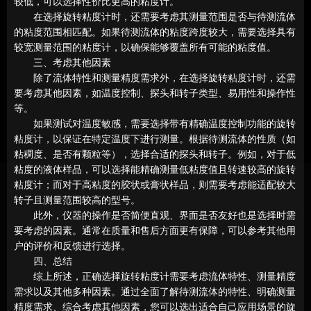
较低，可以选择性价比更高的粘度计。
在选择旋转粘度计时，还需要考虑其测量范围是否与待测流体
的粘度范围相匹配。如果待测流体的粘度跨度较大，需要选择具有
较宽测量范围的粘度计，以确保能够覆盖所有可能的粘度值。
三、考虑其他因素
除了流体特性和测量精度需求外，在选择旋转粘度计时，还需
要考虑其他因素，如温度控制、探头和转子类型、易用性和操作性
等。
如果测试对温度敏感，需要选择带有精确温度控制功能的旋转
粘度计，以保证在特定温度下进行测量。根据待测流体的性质（如
粘稠度、是否有颗粒等），选择合适的探头和转子。例如，对于低
粘度的液体样品，可以选择能精确测量低粘度值且转速较高的旋转
粘度计；而对于高粘度的胶状或膏状样品，则需要考虑能适配较大
转子且测量范围较高的型号。
此外，仪器的操作是否简便直观、界面是否友好也是选择时需
要考虑的因素。通常在质量和售后方面更有保障，可以参考其他用
户的评价和反馈进行选择。
四、总结
综上所述，正确选择旋转粘度计需要考虑流体特性、测量精度
需求以及其他多种因素。通过全面了解待测流体的特性、明确测量
精度需求、综合考虑其他因素，您可以选出适合自己应用场景的旋