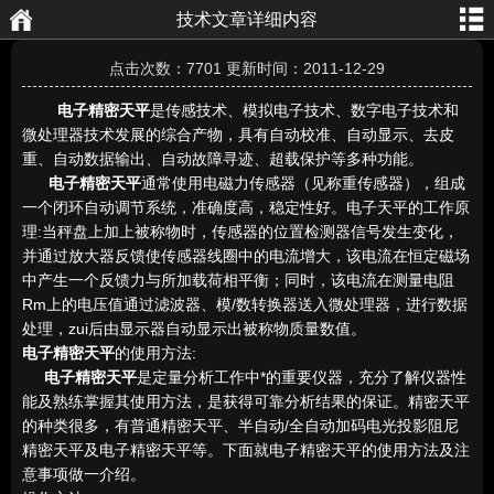
技术文章详细内容
航
页
点击次数：7701 更新时间：2011-12-29
电子精密天平
是传感技术、模拟电子技术、数字电子技术和
微处理器技术发展的综合产物，具有自动校准、自动显示、去皮
重、自动数据输出、自动故障寻迹、超载保护等多种功能。
电子精密天平
通常使用电磁力传感器（见称重传感器），组成
一个闭环自动调节系统，准确度高，稳定性好。电子天平的工作原
理:当秤盘上加上被称物时，传感器的位置检测器信号发生变化，
并通过放大器反馈使传感器线圈中的电流增大，该电流在恒定磁场
中产生一个反馈力与所加载荷相平衡；同时，该电流在测量电阻
Rm上的电压值通过滤波器、模/数转换器送入微处理器，进行数据
处理，zui后由显示器自动显示出被称物质量数值。
电子精密天平
的使用方法:
电子精密天平
是定量分析工作中*的重要仪器，充分了解仪器性
能及熟练掌握其使用方法，是获得可靠分析结果的保证。精密天平
的种类很多，有普通精密天平、半自动/全自动加码电光投影阻尼
精密天平及电子精密天平等。下面就电子精密天平的使用方法及注
意事项做一介绍。