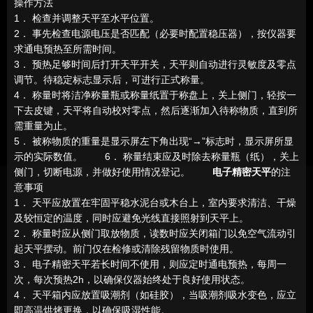
操作方法
1． 检查并调整天平至水平位置。
2． 事先检查电源电压是否匹配（必要时配置稳压器），按仪器要
求通电预热至所需时间。
3． 预热足够时间后打开天平开关，天平则自动进行灵敏度及零点
调节。待稳定标志显示后，可进行正式称量。
4． 称量时将洁净称量瓶或称量纸置于称盘上，关上侧门，轻按一
下去皮键，天平将自动校对零点，然后逐渐加入待称物质，直到所
需重量为止。
5． 被称物质的重量是显示屏左下角出现“→”标志时，显示屏所显
示的实际数值。 6． 称量结束应及时除去称量瓶（纸），关上
侧门，切断电源，并做好使用情况登记。
电子精密天平
的注
意事项
1． 天平应放置在牢固平稳水泥台或木台上，室内要求清洁、干燥
及较恒定的温度，同时应避免光线直接照射到天平上。
2． 称量时应从侧门取放物质，读数时应关闭箱门以免空气流动引
起天平摆动。前门仅在检修或清除残留物质时使用。
3． 电子精密天平若长时间不使用，则应定时通电预热，每周一
次，每次预热2h，以确保仪器始终处于良好使用状态。
4． 天平箱内应放置吸潮剂（如硅胶），当吸潮剂吸水变色，应立
即高温烘烤更换，以确保吸湿性能。