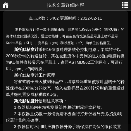
技术文章详细内容
航
页
点击次数：5402 更新时间：2022-02-11
斯托默粘度计是一款于测量油漆、涂料等以Krebs为单位（即KU值）的
流体粘度的测试仪器。通过功能键，可在蓝色背光液晶显示屏上循环显示
Krebs单位（KU）、克单位（gm）和以厘泊（cP）为单位的粘度值。
斯托默粘度计
采用16位微处理器核心控制电路，桨式转子以
200转/分钟的转速旋转，其在被测流体中受到的阻力矩由电脑转换
为KU值并直接显示在屏幕上，参照ASTMD562工业标准，可进行
KU、gm、cP间转换。
斯托默粘度计工作原理：
将浆式转子浸入被测样品中，增减砝码重量使浆叶型转子的转
速保持在200转/分的状态，输入被测样品在200转/分时的重量通过
单片微机置换成粘稠度KU值。
斯托默粘度计
使用注意事项：
1.仪器机箱内有精密测量部件,搬运时应轻拿轻放。
2.本仪器是仪器,一般情况请不要自行打开仪器外壳,以免影响
仪器计量的准确度。
3.仪器暂时不用时,应将仪器升降手柄保持在高位的限位装置