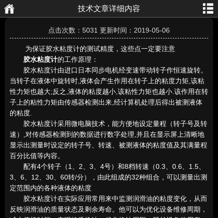
技术文章详细内容
航
页
点击次数：5031 更新时间：2019-05-06
为保证胶水粘度计的测试精度，这些点一定要注意
胶水粘度计
的工作原理：
胶水粘度计由进口日本同步电机经变速带动转子作恒速旋转。
当转子在液体中旋转时,液体会产生作用在转子上的粘度力矩,该粘
性力矩也越大;反之,液体的粘度越小,该粘性力矩也越小.该作用在转
子上的粘性力矩由传感器检测出来,经计算机处理后得出被测液体
的粘度.
胶水粘度计采用微电脑技术，能方便地设定量程（转子号及转
速）,对传感器检测到的数据进行数字处理,并且在显示屏上清晰地
显示出测量时设定的转子号、转速、被测液体的粘度值及其满量程
百分比值等内容。
配有4个转子（1、2、3、4号）和8档转速（0.3、0.6、1.5、
3、6、12、30、60转/分），由此组成的32种组合，可以测量出测
定范围内的各种液体的粘度
胶水粘度计在实际应用常用来中监测润滑油的粘度变化，从而
反映润滑油的质量状态及剩余寿命。他可以为优化设备维修周期，