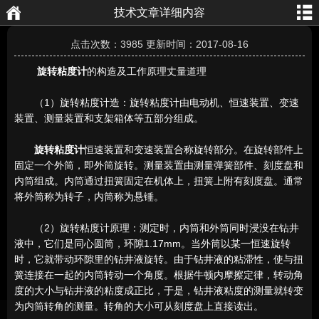
技术文章详细内容
航
页
点击次数：3985 更新时间：2017-08-16
旋转粘度计
的构造及工作原理丈量道理
（1）旋转粘度计造：旋转粘度计由电动机、恒速装置、变速
装置、测量装置和支架箱体等五部分组成。
旋转粘度计
恒速装置和变速装置合称旋转部分。在旋转部件上
固定一个外筒，即外筒旋转。测量装置由测量弹簧部件、刻度盘和
内筒组成。内筒通过扭簧固定在机体上，扭簧上附有刻度盘。通常
将外筒称为转子，内筒称为悬锤。
（2）旋转粘度计原理：测定时，内筒和外筒同时浸没在钻井
液中，它们是同心圆筒，环隙1.17mm。当外筒以某一恒速旋转
时，它就带动环隙里的钻井液旋转。由于钻井液的粘滞性，使与扭
簧连接在一起的内筒转动一个角度。根据牛顿内摩擦定律，转动角
度的大小与钻井液的粘度成正比，于是，钻井液粘度的测量就转变
为内筒转角的测量。转角的大小可从刻度盘上直接读出。