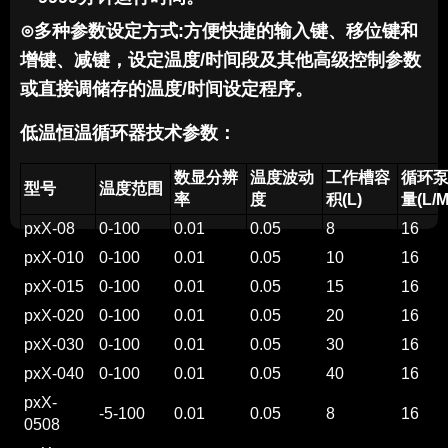
⊙
多种参数设定方式:方便快捷的输入键、移位键和
增键、减键，设定温度/时间段及其他高级控制参数
或直接调储存的温度/时间设定程序。
低温恒温循环
器
技术参数：
数显分辨
温度波动
工作槽容
循环
型号
温度范围
率
度
积(L)
量(L/M
pxX-08
0-100
0.01
0.05
8
16
pxX-010
0-100
0.01
0.05
10
16
pxX-015
0-100
0.01
0.05
15
16
pxX-020
0-100
0.01
0.05
20
16
pxX-030
0-100
0.01
0.05
30
16
pxX-040
0-100
0.01
0.05
40
16
pxX-
-5-100
0.01
0.05
8
16
0508