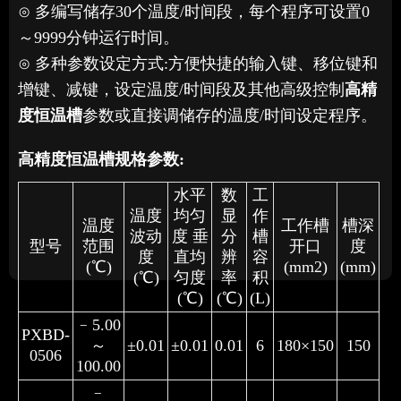
⊙ 多编写储存30个温度/时间段，每个程序可设置0
～9999分钟运行时间。
⊙ 多种参数设定方式:方便快捷的输入键、移位键和
增键、减键，设定温度/时间段及其他高级控制
高精
度恒温槽
参数或直接调储存的温度/时间设定程序。
高精度恒温槽
规格参数:
水平
数
工
温度
均匀
显
作
温度
工作槽
槽深
波动
度 垂
分
槽
型号
范围
开口
度
度
直均
辨
容
(℃)
(mm2)
(mm)
(℃)
匀度
率
积
(℃)
(℃)
(L)
﹣5.00
PXBD-
～
±0.01
±0.01
0.01
6
180×150
150
0506
100.00
﹣