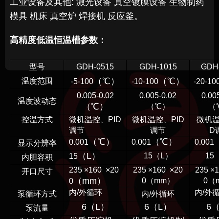
工业设备及其他: 激光设备 真空镀膜设备 生物制药
模具 机床 真空炉 焊接机 反应釜。
高精度低温恒温槽
参数：
型号
GDH-0515
GDH-1015
GDH
（℃）
（℃）
温度范围
-5-100
-10-100
-20-10
0.005-0.02
0.005-0.02
0.00
温度波动态
（℃）
（℃）
（
控温方式
微机温控、PID
微机温控、PID
微机温
调节
调节
D
（℃）
（℃）
0.001
0.001
0.001
显示分辨率
（L）
15（L）
15
15
内胆容积
235 ×160 ×20
235 ×160 ×20
235 ×
开口尺寸
（mm）
0（mm）
0（
0
内/外循环
内/外
泵循环方式
内/外循环
6
（L）
6（L）
6
泵流量