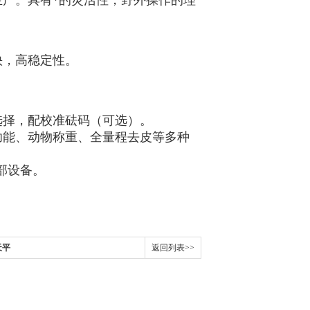
生产。具有*的灵活性，野外操作的理
快，高稳定性。
选择，配校准砝码（可选）。
功能、动物称重、全量程去皮等多种
部设备。
天平
返回列表>>