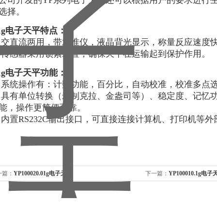
公司开发的YP系列电子天平还可以根据用户的要求进行
选择。
.1g电子天平特点：
★
交直流两用，带水准仪，液晶背光显示，称量反应速度
★
传感器采用锁紧装置，确保天平在运输起到保护作用。
.1g电子天平功能：
 系统操作有：计数功能，百分比，自动校准，校准多点
★
具有单位转换（米制克拉、金盎司等）、稳定度、记忆
能，操作更简便可靠。
★
内置RS232C输出接口，可直接连接计算机、打印机等外
一篇：
YP100020.01g电子天平
下一篇：
YP100010.1g电子