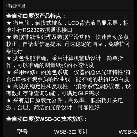
详细信息
全自动白度仪
产品特点：
★ 微电脑，触摸式键盘，LCD背光液晶显示屏，标
准串行RS232数据通讯接口
★ 数据非线性处理及数据平滑功能，快速自动多点
校正，自诊断信息提示, 迅速稳定的响应，免维护可
靠运行
★ 测色性能准确。采用计算机辅助设计，简单操
作，可以准确的测量纸张的不透明度
★ 采用经修正的滤色系统，仪器的总体光谱特性*符
合CIE标准观察员响应曲线，能准确的获得ISO白度
★ 高度的稳定性和复现性，*消除系统漂移误差，设
有数据存储查询功能，可满足GLP需求
★ 采有进口原装元器件，高效率、低损耗开关电
源，合理、简洁的光路设计，可靠性好
全自动白度仪
WSB-3C技术指标：
型号
WSB-3白度计
WSB-